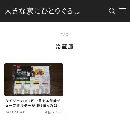
大きな家にひとりぐらし
MENU
TAG
最新記事
冷蔵庫
商品レビュー
消防団
DIY
ダイソーの100円で買える薬味チ
カメラ
ューブホルダーが便利だった話
2022.03.08
商品レビュー
資格勉強