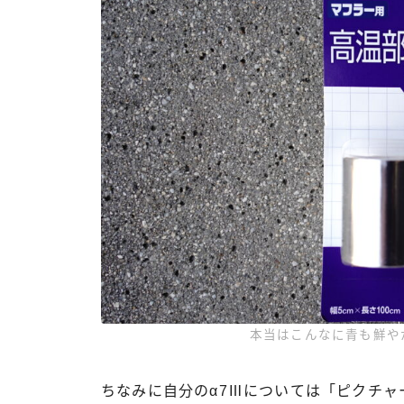
本当はこんなに青も鮮や
ちなみに自分のα7Ⅲについては「ピクチ