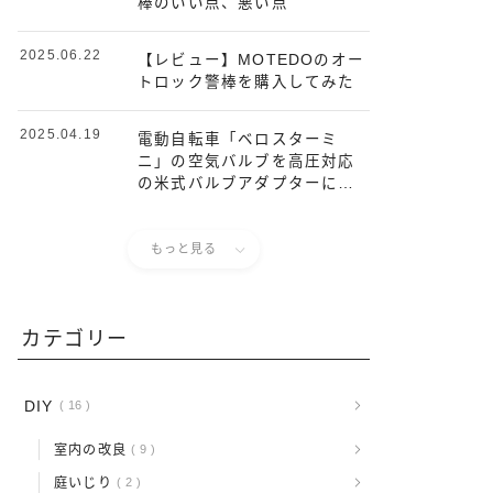
棒のいい点、悪い点
2025.06.22
【レビュー】MOTEDOのオー
トロック警棒を購入してみた
2025.04.19
電動自転車「ベロスターミ
ニ」の空気バルブを高圧対応
の米式バルブアダプターに取
り替えてみた
もっと見る
カテゴリー
DIY
16
室内の改良
9
庭いじり
2