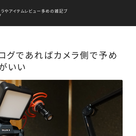
メラやアイテムレビュー多めの雑記ブ
グ
ログであればカメラ側で予め
最新記事
がいい
商品レビュー
消防団
DIY
カメラ