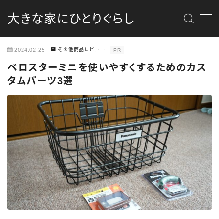
大きな家にひとりぐらし
MENU
2024.02.25
その他商品レビュー
PR
最新記事
ベロスターミニを使いやすくするためのカス
タムパーツ3選
商品レビュー
消防団
DIY
カメラ
資格勉強