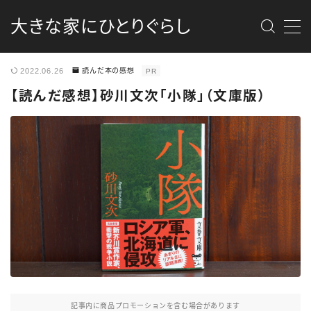
大きな家にひとりぐらし
MENU
2022.06.26
読んだ本の感想
PR
最新記事
【読んだ感想】砂川文次「小隊」（文庫版）
商品レビュー
消防団
DIY
カメラ
資格勉強
記事内に商品プロモーションを含む場合があります