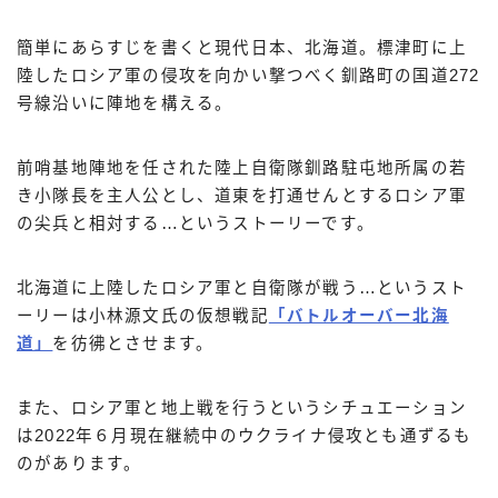
簡単にあらすじを書くと現代日本、北海道。標津町に上
陸したロシア軍の侵攻を向かい撃つべく釧路町の国道272
号線沿いに陣地を構える。
前哨基地陣地を任された陸上自衛隊釧路駐屯地所属の若
き小隊長を主人公とし、道東を打通せんとするロシア軍
の尖兵と相対する…というストーリーです。
北海道に上陸したロシア軍と自衛隊が戦う…というスト
ーリーは小林源文氏の仮想戦記
「バトルオーバー北海
道」
を彷彿とさせます。
また、ロシア軍と地上戦を行うというシチュエーション
は2022年６月現在継続中のウクライナ侵攻とも通ずるも
のがあります。