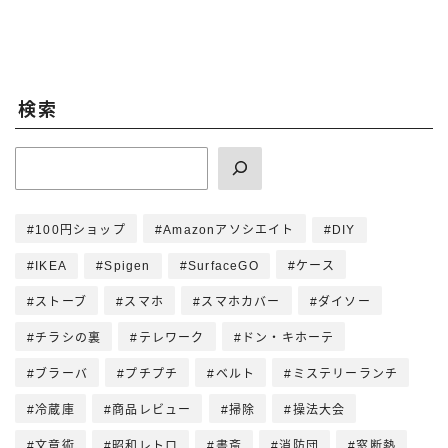
検索
100円ショップ
Amazonアソシエイト
DIY
IKEA
Spigen
SurfaceGO
ケース
ストーブ
スマホ
スマホカバー
ダイソー
チラシの裏
テレワーク
ドン・キホーテ
ブラーバ
プチプチ
ベルト
ミステリーランチ
冷蔵庫
商品レビュー
掃除
操法大会
文章術
昭和レトロ
書斎
消防団
窓断熱