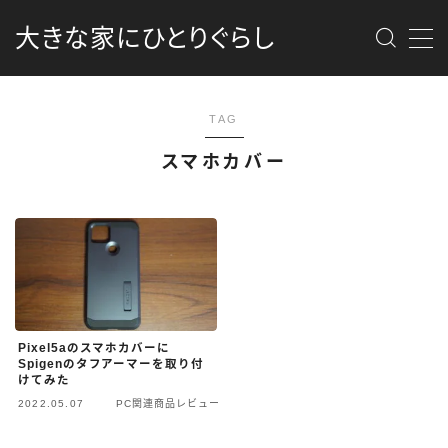
大きな家にひとりぐらし
MENU
TAG
最新記事
スマホカバー
商品レビュー
消防団
DIY
Pixel5aのスマホカバーに
カメラ
Spigenのタフアーマーを取り付
けてみた
2022.05.07
PC関連商品レビュー
資格勉強