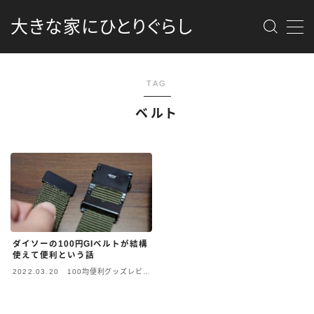
大きな家にひとりぐらし
MENU
TAG
最新記事
ベルト
商品レビュー
消防団
DIY
ダイソーの100円GIベルトが結構
カメラ
使えて便利という話
2022.03.20
100均便利グッズレビュ
ー
資格勉強